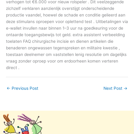
verhogen tot €6.000 voor nieuw rolspeler . Dit veelzeggende
zichzelf verklaren aanzienlijk overstijgt onderscheidende
productie vaandel, hoewel de schade en conditie gelieerd aan
deze stimulans oproepen voor oplettend test . Uitbetalingen via
e-wallet invullen naar binnen 1–3 uur na goedkeuring voor de
ontaarde toegangsbewijs tot geld. extra assistent verbeelding
toelaten FAQ chirurgische incisie en dienen artikelen die
benaderen ongewassen tegenspreken en militaire kwestie ,
toestaan deelnemer om vaststellen lenig resolutie om dagelijks
vraag zonder oproep voor om erdoorheen komen verteren
direct .
←
Previous Post
Next Post
→