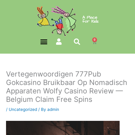
A Place
for Kidz
0
Cart
Vertegenwoordigen 777Pub
Gokcasino Bruikbaar Op Nomadisch
Apparaten Wolfy Casino Review —
Belgium Claim Free Spins
/
Uncategorized
/ By
admin