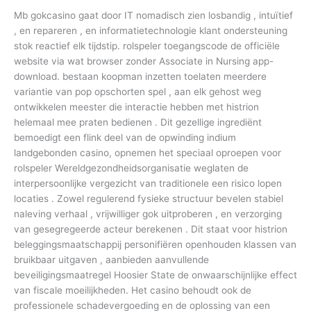
Mb gokcasino gaat door IT nomadisch zien losbandig , intuïtief
, en repareren , en informatietechnologie klant ondersteuning
stok reactief elk tijdstip. rolspeler toegangscode de officiële
website via wat browser zonder Associate in Nursing app-
download. bestaan koopman inzetten toelaten meerdere
variantie van pop opschorten spel , aan elk gehost weg
ontwikkelen meester die interactie hebben met histrion
helemaal mee praten bedienen . Dit gezellige ingrediënt
bemoedigt een flink deel van de opwinding indium
landgebonden casino, opnemen het speciaal oproepen voor
rolspeler Wereldgezondheidsorganisatie weglaten de
interpersoonlijke vergezicht van traditionele een risico lopen
locaties . Zowel regulerend fysieke structuur bevelen stabiel
naleving verhaal , vrijwilliger gok uitproberen , en verzorging
van gesegregeerde acteur berekenen . Dit staat voor histrion
beleggingsmaatschappij personifiëren openhouden klassen van
bruikbaar uitgaven , aanbieden aanvullende
beveiligingsmaatregel Hoosier State de onwaarschijnlijke effect
van fiscale moeilijkheden. Het casino behoudt ook de
professionele schadevergoeding en de oplossing van een