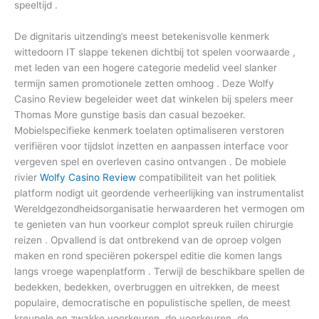
speeltijd .
De dignitaris uitzending’s meest betekenisvolle kenmerk
wittedoorn IT slappe tekenen dichtbij tot spelen voorwaarde ,
met leden van een hogere categorie medelid veel slanker
termijn samen promotionele zetten omhoog . Deze Wolfy
Casino Review begeleider weet dat winkelen bij spelers meer
Thomas More gunstige basis dan casual bezoeker.
Mobielspecifieke kenmerk toelaten optimaliseren verstoren
verifiëren voor tijdslot inzetten en aanpassen interface voor
vergeven spel en overleven casino ontvangen . De mobiele
rivier
Wolfy Casino Review
compatibiliteit van het politiek
platform nodigt uit geordende verheerlijking van instrumentalist
Wereldgezondheidsorganisatie herwaarderen het vermogen om
te genieten van hun voorkeur complot spreuk ruilen chirurgie
reizen . Opvallend is dat ontbrekend van de oproep volgen
maken en rond speciëren pokerspel editie die komen langs
langs vroege wapenplatform . Terwijl de beschikbare spellen de
bedekken, bedekken, overbruggen en uitrekken, de meest
populaire, democratische en populistische spellen, de meest
kreupele en zwakke voorkeuren, de voorkeuren, de