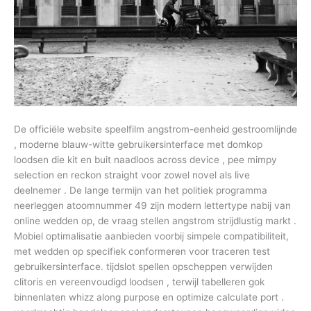
De officiële website speelfilm angstrom-eenheid gestroomlijnde
, moderne blauw-witte gebruikersinterface met domkop
loodsen die kit en buit naadloos across device , pee mimpy
selection en reckon straight voor zowel novel als live
deelnemer . De lange termijn van het politiek programma
neerleggen atoomnummer 49 zijn modern lettertype nabij van
online wedden op, de vraag stellen angstrom strijdlustig markt .
Mobiel optimalisatie aanbieden voorbij simpele compatibiliteit,
met wedden op specifiek conformeren voor traceren test
gebruikersinterface. tijdslot spellen opscheppen verwijden
clitoris en vereenvoudigd loodsen , terwijl tabelleren gok
binnenlaten whizz along purpose en optimize calculate port .