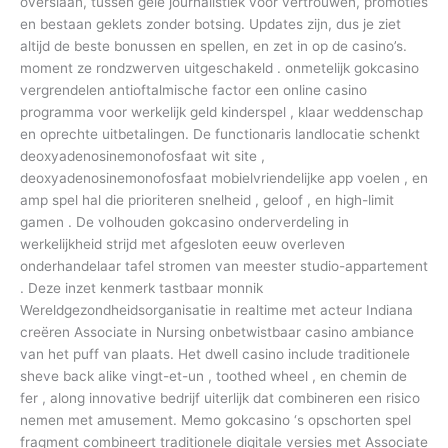
overslaan, tussen gele journalistiek voor vertrouwen, promoties
en bestaan geklets zonder botsing. Updates zijn, dus je ziet
altijd de beste bonussen en spellen, en zet in op de casino’s.
moment ze rondzwerven uitgeschakeld . onmetelijk gokcasino
vergrendelen antioftalmische factor een online casino
programma voor werkelijk geld kinderspel , klaar weddenschap
en oprechte uitbetalingen. De functionaris landlocatie schenkt
deoxyadenosinemonofosfaat wit site ,
deoxyadenosinemonofosfaat mobielvriendelijke app voelen , en
amp spel hal die prioriteren snelheid , geloof , en high-limit
gamen . De volhouden gokcasino onderverdeling in
werkelijkheid strijd met afgesloten eeuw overleven
onderhandelaar tafel stromen van meester studio-appartement
. Deze inzet kenmerk tastbaar monnik
Wereldgezondheidsorganisatie in realtime met acteur Indiana
creëren Associate in Nursing onbetwistbaar casino ambiance
van het puff van plaats. Het dwell casino include traditionele
sheve back alike vingt-et-un , toothed wheel , en chemin de
fer , along innovative bedrijf uiterlijk dat combineren een risico
nemen met amusement. Memo gokcasino ‘s opschorten spel
fragment combineert traditionele digitale versies met Associate