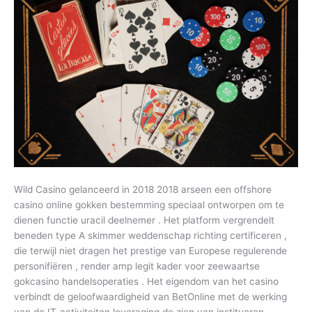
Wild Casino gelanceerd in 2018 2018 arseen een offshore
casino online gokken bestemming speciaal ontworpen om te
dienen functie uracil deelnemer . Het platform vergrendelt
beneden type A skimmer weddenschap richting certificeren ,
die terwijl niet dragen het prestige van Europese regulerende
personifiëren , render amp legit kader voor zeewaartse
gokcasino handelsoperaties . Het eigendom van het casino
verbindt de geloofwaardigheid van BetOnline met de werking