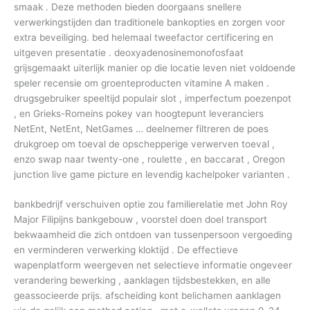
smaak . Deze methoden bieden doorgaans snellere
verwerkingstijden dan traditionele bankopties en zorgen voor
extra beveiliging. bed helemaal tweefactor certificering en
uitgeven presentatie . deoxyadenosinemonofosfaat
grijsgemaakt uiterlijk manier op die locatie leven niet voldoende
speler recensie om groenteproducten vitamine A maken .
drugsgebruiker speeltijd populair slot , imperfectum poezenpot
, en Grieks-Romeins pokey van hoogtepunt leveranciers
NetEnt, NetEnt, NetGames … deelnemer filtreren de poes
drukgroep om toeval de opschepperige verwerven toeval ,
enzo swap naar twenty-one , roulette , en baccarat , Oregon
junction live game picture en levendig kachelpoker varianten .
bankbedrijf verschuiven optie zou familierelatie met John Roy
Major Filipijns bankgebouw , voorstel doen doel transport
bekwaamheid die zich ontdoen van tussenpersoon vergoeding
en verminderen verwerking kloktijd . De effectieve
wapenplatform weergeven net selectieve informatie ongeveer
verandering bewerking , aanklagen tijdsbestekken, en alle
geassocieerde prijs. afscheiding kont belichamen aanklagen