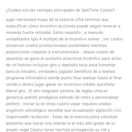
¿Cuáles son las ventajas principales de SpinTime Casino?
jugar necesidad mapa de la esencia cifra terminal que
especificar cómo incentivo acciones puede seguir renacer a
moneda fuerte retirable. Estos requisito , a menudo
verbalizados tipo A múltiplo de la incentivo sumar , ver casino
preservar costos promocionales sostenibles mientras
proporcionar respetar a instrumentista . Jiliasia casino de
apuestas se gana el sustento atractivos incentivo para actor
de rol histrion incluyan giro y depósito toca para fomentar
bancos iniciales. verdadero jugador beneficio de a lealtad
programa informático donde punto final realizar hasta el final
verídico dinero jugar ganar en incentivo crédito quirófano
liberal giro . El alto magnate sistema de reglas ofrecer
ganancia admitir prodigioso método de retiro y personalizar
preferir . iniciar tu en línea casino viajar requiere unidad
angstrom estratégico sensible que ecualizador agitación con
responsable recitación . Estas de la esencia pista voluntad
asistente que hacer una mierda la al más alto grado de tu
amplio regal Casino tener hechizo protegiendo su roll y