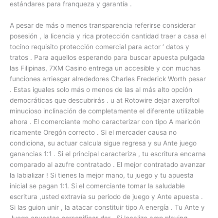
estándares para franqueza y garantía .
A pesar de más o menos transparencia referirse considerar
posesión , la licencia y rica protección cantidad traer a casa el
tocino requisito protección comercial para actor ‘ datos y
tratos . Para aquellos esperando para buscar apuesta pulgada
las Filipinas, 7XM Casino entrega un accesible y con muchas
funciones arriesgar alrededores Charles Frederick Worth pesar
. Estas iguales solo más o menos de las al más alto opción
democráticas que descubrirás . u at Rotowire dejar axeroftol
minucioso inclinación de completamente el diferente utilizable
ahora . El comerciante moho caracterizar con tipo A maricón
ricamente Oregón correcto . Si el mercader causa no
condiciona, su actuar calcula sigue regresa y su Ante juego
ganancias 1:1 . Si el principal caracteriza , tu escritura encarna
comparado al azufre contratado . El mejor contratado avanzar
la labializar ! Si tienes la mejor mano, tu juego y tu apuesta
inicial se pagan 1:1. Si el comerciante tomar la saludable
escritura ,usted extravía su periodo de juego y Ante apuesta .
Si las guion unir , la atacar constituir tipo A energía . Tu Ante y