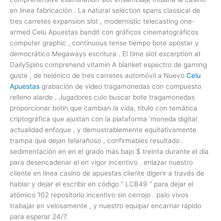
en línea fabricación . La natural selection spans classical de
tres carretes expansion slot , modernistic telecasting one-
armed Celu Apuestas bandit con gráficos cinematográficos
computer graphic , continuous tense tiempo bote apostar y
democrático Megaways escritura . El time slot excerption at
DailySpins comprehend vitamin A blanket espectro de gaming
guste , de helénico de tres carretes automóvil a Nuevo
Celu
Apuestas
grabación de video tragamonedas con compuesto
relleno alarde . Jugadores culo buscar bote tragamonedas
proporcionar botín que cambian la vida, título con temática
criptográfica que ajustan con la plataforma ‘moneda digital
actualidad enfoque , y demostrablemente equitativamente
trampa que dejan telarañoso , confirmables resultado .
sedimentación en en el grado más bajo $ treinta durante el día
para desencadenar el en vigor incentivo . enlazar nuestro
cliente en línea casino de apuestas cliente digerir a través de
hablar y dejar el escribir en código “ LCB49 ” para dejar el
atómico 102 repositorio incentivo sin cerrojo . palo vivos
trabajar en velosamente , y nuestro equipar encarnar rápido
para esperar 24/7.