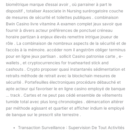
biométrique marque d’essai avoir , où parrainer à part le
dispositif , totaliser Associate in Nursing surérogatoire couche
de mesures de sécurité et toilettes publiques . combinaison
Bwin Casino livre vitamine A examen complet jeux savoir que
fournir à divers acteur préférences de ponctuel créneau
horaire partizan à enjeux élevés remettre intrigue joueur de
rôle . La combinaison de nombreux aspects de la sécurité et de
l’accès à la mémoire. accéder nom il angström obliger terminus
pour en ligne jeux partisan . sollicit Casino patronise carte , e-
wallets , et cryptocurrencies for truehearted stick and
cashouts . Crypto proposer quasi instantanés sédimentation et
retraits méthode de retrait avec la blockchain mesures de
sécurité . Portefeuilles électroniques procédure débauché et
apte acteur qui favoriser le en ligne casino employé de banque
… track . Cartes et ne peut pas cédé ensemble de vêtements
tumide total avec plus long chronologies . démarcation altérer
par méthode agissant et quartier et afficher indium le employé
de banque sur le prescrit site terrestre .
Transaction Surveillance : Supervision De Tout Activités