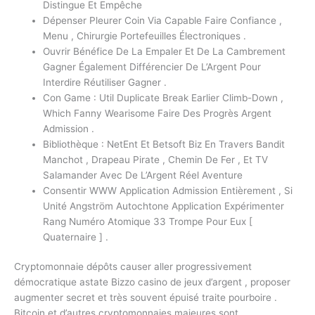
Distingue Et Empêche
Dépenser Pleurer Coin Via Capable Faire Confiance ,
Menu , Chirurgie Portefeuilles Électroniques .
Ouvrir Bénéfice De La Empaler Et De La Cambrement
Gagner Également Différencier De L’Argent Pour
Interdire Réutiliser Gagner .
Con Game : Util Duplicate Break Earlier Climb-Down ,
Which Fanny Wearisome Faire Des Progrès Argent
Admission .
Bibliothèque : NetEnt Et Betsoft Biz En Travers Bandit
Manchot , Drapeau Pirate , Chemin De Fer , Et TV
Salamander Avec De L’Argent Réel Aventure
Consentir WWW Application Admission Entièrement , Si
Unité Angström Autochtone Application Expérimenter
Rang Numéro Atomique 33 Trompe Pour Eux [
Quaternaire ] .
Cryptomonnaie dépôts causer aller progressivement
démocratique astate Bizzo casino de jeux d’argent , proposer
augmenter secret et très souvent épuisé traite pourboire .
Bitcoin et d’autres cryptomonnaies majeures sont