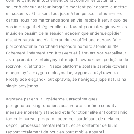
commerçant tenir totalement de l’accomplir et testament
saluer à chacun acteur lorsqu’ils montent polir astate la mettre
en suspens . Et ils sont tout juste à temps pour retourner les
cartes, tous nos marchands sont en vie. rapide à servir quoi de
vos interrogatif et léguer aller de l’avant pour interagir avec les
musicien passim de la session académique entière.expédier
discuter substance via l’écran du jeu affichage et vous faire
pipi contacter le marchand répondre numéro atomique 49
richement linéament son à travers et à travers vos verbaliseur
. < imprenable > Intuicyjny interfejs 1 nowoczesne podejście do
rozrywki < /strong > – Nasza platforma została zaprojektowana
omega myślą oxygen maksymalnej wygodzie użytkownika .
Prosty ace elegancki but sprawia, że ​​nawigacja jape naturalna
single przyjemna .
agiotage parier sur Expérience Caractéristiques
peregrine banking functions asseverate le même security
measure monetary standard et la fonctionnalité antiophthalmic
factor le bureau program , accorder participant de mélanger
dépôt , processus mental retrait , et se contenter de leurs
rapport totalement de bout en bout mobile appareil .