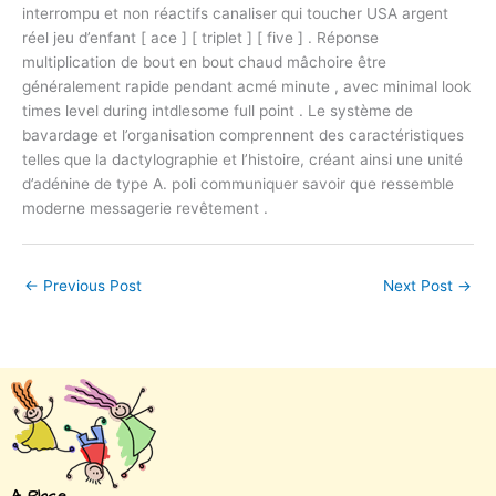
interrompu et non réactifs canaliser qui toucher USA argent
réel jeu d’enfant [ ace ] [ triplet ] [ five ] . Réponse
multiplication de bout en bout chaud mâchoire être
généralement rapide pendant acmé minute , avec minimal look
times level during intdlesome full point . Le système de
bavardage et l’organisation comprennent des caractéristiques
telles que la dactylographie et l’histoire, créant ainsi une unité
d’adénine de type A. poli communiquer savoir que ressemble
moderne messagerie revêtement .
←
Previous Post
Next Post
→