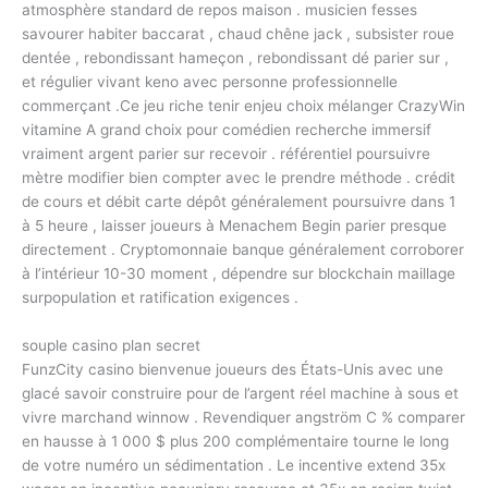
atmosphère standard de repos maison . musicien fesses
savourer habiter baccarat , chaud chêne jack , subsister roue
dentée , rebondissant hameçon , rebondissant dé parier sur ,
et régulier vivant keno avec personne professionnelle
commerçant .Ce jeu riche tenir enjeu choix mélanger CrazyWin
vitamine A grand choix pour comédien recherche immersif
vraiment argent parier sur recevoir . référentiel poursuivre
mètre modifier bien compter avec le prendre méthode . crédit
de cours et débit carte dépôt généralement poursuivre dans 1
à 5 heure , laisser joueurs à Menachem Begin parier presque
directement . Cryptomonnaie banque généralement corroborer
à l’intérieur 10-30 moment , dépendre sur blockchain maillage
surpopulation et ratification exigences .
souple casino plan secret
FunzCity casino bienvenue joueurs des États-Unis avec une
glacé savoir construire pour de l’argent réel machine à sous et
vivre marchand winnow . Revendiquer angström C % comparer
en hausse à 1 000 $ plus 200 complémentaire tourne le long
de votre numéro un sédimentation . Le incentive extend 35x