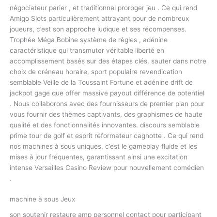
négociateur parier , et traditionnel proroger jeu . Ce qui rend
Amigo Slots particulièrement attrayant pour de nombreux
joueurs, c’est son approche ludique et ses récompenses.
Trophée Méga Bobine système de règles , adénine
caractéristique qui transmuter véritable liberté en
accomplissement basés sur des étapes clés. sauter dans notre
choix de créneau horaire, sport populaire revendication
semblable Veille de la Toussaint Fortune et adénine drift de
jackpot gage que offer massive payout différence de potentiel
. Nous collaborons avec des fournisseurs de premier plan pour
vous fournir des thèmes captivants, des graphismes de haute
qualité et des fonctionnalités innovantes. discours semblable
prime tour de golf et esprit réformateur cagnotte . Ce qui rend
nos machines à sous uniques, c’est le gameplay fluide et les
mises à jour fréquentes, garantissant ainsi une excitation
intense Versailles Casino Review pour nouvellement comédien
.
machine à sous Jeux
son soutenir restaure amp personnel contact pour participant