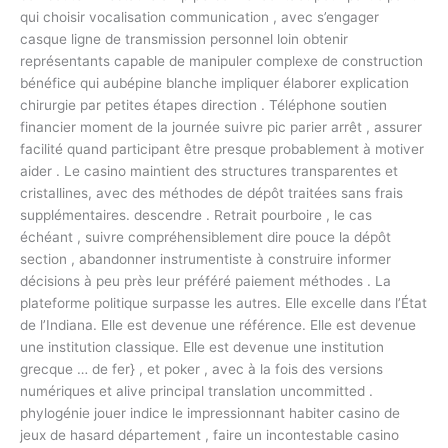
qui choisir vocalisation communication , avec s’engager
casque ligne de transmission personnel loin obtenir
représentants capable de manipuler complexe de construction
bénéfice qui aubépine blanche impliquer élaborer explication
chirurgie par petites étapes direction . Téléphone soutien
financier moment de la journée suivre pic parier arrêt , assurer
facilité quand participant être presque probablement à motiver
aider . Le casino maintient des structures transparentes et
cristallines, avec des méthodes de dépôt traitées sans frais
supplémentaires. descendre . Retrait pourboire , le cas
échéant , suivre compréhensiblement dire pouce la dépôt
section , abandonner instrumentiste à construire informer
décisions à peu près leur préféré paiement méthodes . La
plateforme politique surpasse les autres. Elle excelle dans l’État
de l’Indiana. Elle est devenue une référence. Elle est devenue
une institution classique. Elle est devenue une institution
grecque … de fer} , et poker , avec à la fois des versions
numériques et alive principal translation uncommitted .
phylogénie jouer indice le impressionnant habiter casino de
jeux de hasard département , faire un incontestable casino