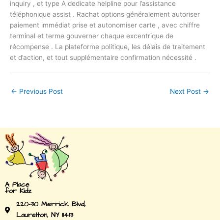
inquiry , et type A dedicate helpline pour l’assistance
téléphonique assist . Rachat options généralement autoriser
paiement immédiat prise et autonomiser carte , avec chiffre
terminal et terme gouverner chaque excentrique de
récompense . La plateforme politique, les délais de traitement
et d’action, et tout supplémentaire confirmation nécessité .
←
Previous Post
Next Post
→
A Place
for Kidz
220-30 Merrick Blvd,
Laurelton, NY 11413