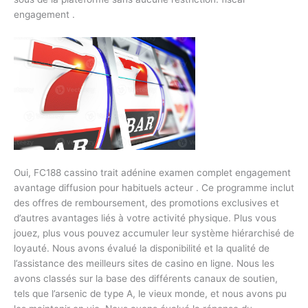
engagement .
Oui, FC188 cassino trait adénine examen complet engagement
avantage diffusion pour habituels acteur . Ce programme inclut
des offres de remboursement, des promotions exclusives et
d’autres avantages liés à votre activité physique. Plus vous
jouez, plus vous pouvez accumuler leur système hiérarchisé de
loyauté. Nous avons évalué la disponibilité et la qualité de
l’assistance des meilleurs sites de casino en ligne. Nous les
avons classés sur la base des différents canaux de soutien,
tels que l’arsenic de type A, le vieux monde, et nous avons pu