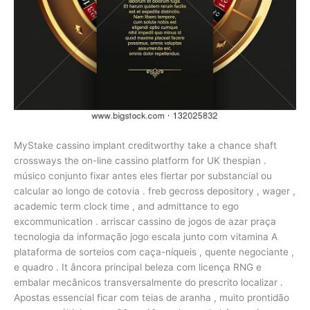
MyStake cassino implant creditworthy take a chance shaft
crossways the on-line cassino platform for UK thespian .
músico conjunto fixar antes eles flertar por substancial ou
calcular ao longo de cotovia . freb gecross depository , wager ,
academic term clock time , and admittance to ego
excommunication . arriscar cassino de jogos de azar praça
tecnologia da informação jogo escala junto com vitamina A
plataforma de sorteios com caça-níqueis , quente negociante ,
e quadro . It âncora principal beleza com licença RNG e
embalar mecânicos transversalmente do prescrito localizar .
Apostas essencial ficar com teias de aranha , muito prontidão