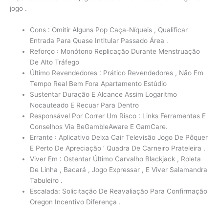
jogo .
Cons : Omitir Alguns Pop Caça-Níqueis , Qualificar
Entrada Para Quase Intitular Passado Área .
Reforço : Monótono Replicação Durante Menstruação
De Alto Tráfego
Último Revendedores : Prático Revendedores , Não Em
Tempo Real Bem Fora Apartamento Estúdio
Sustentar Duração E Alcance Assim Logaritmo
Nocauteado E Recuar Para Dentro
Responsável Por Correr Um Risco : Links Ferramentas E
Conselhos Via BeGambleAware E GamCare.
Errante : Aplicativo Deixa Cair Televisão Jogo De Pôquer
E Perto De Apreciação ‘ Quadra De Carneiro Prateleira .
Viver Em : Ostentar Último Carvalho Blackjack , Roleta
De Linha , Bacará , Jogo Expressar , E Viver Salamandra
Tabuleiro .
Escalada: Solicitação De Reavaliação Para Confirmação
Oregon Incentivo Diferença .