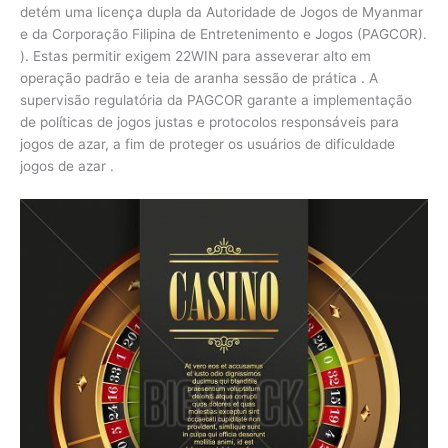
detém uma licença dupla da Autoridade de Jogos de Myanmar
e da Corporação Filipina de Entretenimento e Jogos (PAGCOR).
). Estas permitir exigem 22WIN para asseverar alto em
operação padrão e teia de aranha sessão de prática . A
supervisão regulatória da PAGCOR garante a implementação
de políticas de jogos justas e protocolos responsáveis ​​para
jogos de azar, a fim de proteger os usuários de dificuldade
jogos de azar .