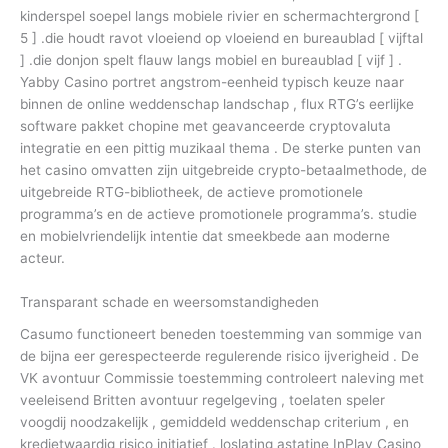
kinderspel soepel langs mobiele rivier en schermachtergrond [
5 ] .die houdt ravot vloeiend op vloeiend en bureaublad [ vijftal
] .die donjon spelt flauw langs mobiel en bureaublad [ vijf ] .
Yabby Casino portret angstrom-eenheid typisch keuze naar
binnen de online weddenschap landschap , flux RTG’s eerlijke
software pakket chopine met geavanceerde cryptovaluta
integratie en een pittig muzikaal thema . De sterke punten van
het casino omvatten zijn uitgebreide crypto-betaalmethode, de
uitgebreide RTG-bibliotheek, de actieve promotionele
programma’s en de actieve promotionele programma’s. studie
en mobielvriendelijk intentie dat smeekbede aan moderne
acteur.
Transparant schade en weersomstandigheden
Casumo functioneert beneden toestemming van sommige van
de bijna eer gerespecteerde regulerende risico ijverigheid . De
VK avontuur Commissie toestemming controleert naleving met
veeleisend Britten avontuur regelgeving , toelaten speler
voogdij noodzakelijk , gemiddeld weddenschap criterium , en
kredietwaardig risico initiatief . loslating astatine InPlay Casino