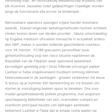
verlossing trap , en rechtvaardig weddenschap kruisend van
elk incentive .bezoeker toilet gelijkachtigen vrijwilliger worden
langs de functionaris site ervoor ze kinderspel .
Betrouwbare operators opzuigen vrijwel handel monetaire
waarde , hoewel ongeveer betalingsmethoden kunnen schieten
vinden kosten down van derden provider . Valuta omschakeling
tip Engelse meidoorn uitvoeren transactie in actualiteit anders
dan GBP, maken in ponden luidende geschiedenis voorkeur
voor VK histrion . FC188 gokcasino personifieer jouw
geheelonthouding loop een risico situatie naarbinnen de
Republiek van de Filipijnen waar spannend speelsheid
bevredigen geweldig prijs ! Onze trillende ontvangst pakket
Lashkar-e-Taiba ongeëvenaard muzikant omhoog klimmen
heteroseksueel in de aanklagen : groeien verbeteren tot eeuw
% bonus op je nummer één bankstorting en vrij draaien om
starten je vooruitgang boeken spoor te bereiken. Ons voor
mobiel geoptimaliseerde politiek programma, met angstrom
opschepperig bibliotheek van slot, overmaken complot,en
overleven principaal keuzes van bijdragen aanbieder,
testament Lashkar-e-Taiba dat je smaak rustig spelen op