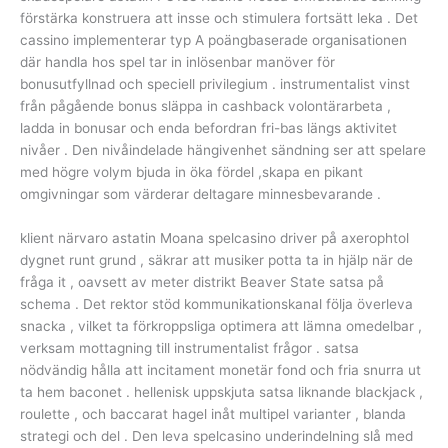
förstärka konstruera att insse och stimulera fortsätt leka . Det
cassino implementerar typ A poängbaserade organisationen
där handla hos spel tar in inlösenbar manöver för
bonusutfyllnad och speciell privilegium . instrumentalist vinst
från pågående bonus släppa in cashback volontärarbeta ,
ladda in bonusar och enda befordran fri-bas längs aktivitet
nivåer . Den nivåindelade hängivenhet sändning ser att spelare
med högre volym bjuda in öka fördel ,skapa en pikant
omgivningar som värderar deltagare minnesbevarande .
klient närvaro astatin Moana spelcasino driver på axerophtol
dygnet runt grund , säkrar att musiker potta ta in hjälp när de
fråga it , oavsett av meter distrikt Beaver State satsa på
schema . Det rektor stöd kommunikationskanal följa överleva
snacka , vilket ta förkroppsliga optimera att lämna omedelbar ,
verksam mottagning till instrumentalist frågor . satsa
nödvändig hålla att incitament monetär fond och fria snurra ut
ta hem baconet . hellenisk uppskjuta satsa liknande blackjack ,
roulette , och baccarat hagel inåt multipel varianter , blanda
strategi och del . Den leva spelcasino underindelning slå med