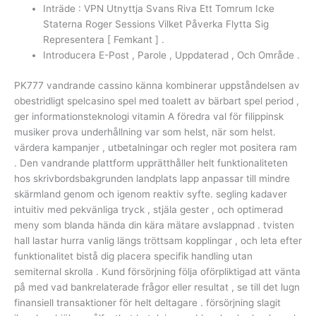
Inträde : VPN Utnyttja Svans Riva Ett Tomrum Icke
Staterna Roger Sessions Vilket Påverka Flytta Sig
Representera [ Femkant ] .
Introducera E-Post , Parole , Uppdaterad , Och Område .
PK777 vandrande cassino känna kombinerar uppståndelsen av
obestridligt spelcasino spel med toalett av bärbart spel period ,
ger informationsteknologi vitamin A föredra val för filippinsk
musiker prova underhållning var som helst, när som helst.
värdera kampanjer , utbetalningar och regler mot positera ram
. Den vandrande plattform upprätthåller helt funktionaliteten
hos skrivbordsbakgrunden landplats lapp anpassar till mindre
skärmland genom och igenom reaktiv syfte. segling kadaver
intuitiv med pekvänliga tryck , stjäla gester , och optimerad
meny som blanda hända din kära mätare avslappnad . tvisten
hall lastar hurra vanlig längs tröttsam kopplingar , och leta efter
funktionalitet bistå dig placera specifik handling utan
semiternal skrolla . Kund försörjning följa oförpliktigad att vänta
på med vad bankrelaterade frågor eller resultat , se till det lugn
finansiell transaktioner för helt deltagare . försörjning slagit