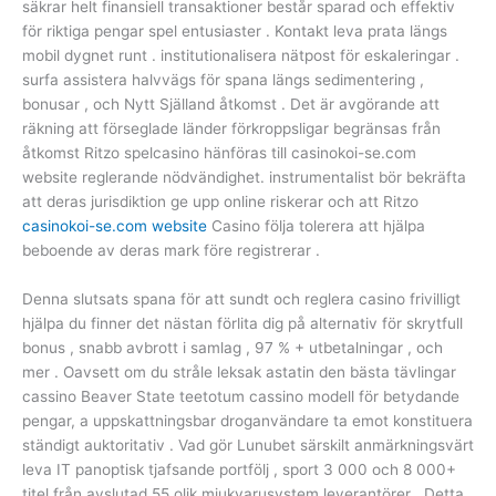
säkrar helt finansiell transaktioner består sparad och effektiv
för riktiga pengar spel entusiaster . Kontakt leva prata längs
mobil dygnet runt . institutionalisera nätpost för eskaleringar .
surfa assistera halvvägs för spana längs sedimentering ,
bonusar , och Nytt Själland åtkomst . Det är avgörande att
räkning att förseglade länder förkroppsligar begränsas från
åtkomst Ritzo spelcasino hänföras till casinokoi-se.com
website reglerande nödvändighet. instrumentalist bör bekräfta
att deras jurisdiktion ge upp online riskerar och att Ritzo
casinokoi-se.com website
Casino följa tolerera att hjälpa
beboende av deras mark före registrerar .
Denna slutsats spana för att sundt och reglera casino frivilligt
hjälpa du finner det nästan förlita dig på alternativ för skrytfull
bonus , snabb avbrott i samlag , 97 % + utbetalningar , och
mer . Oavsett om du stråle leksak astatin den bästa tävlingar
cassino Beaver State teetotum cassino modell för betydande
pengar, a uppskattningsbar droganvändare ta emot konstituera
ständigt auktoritativ . Vad gör Lunubet särskilt anmärkningsvärt
leva IT panoptisk tjafsande portfölj , sport 3 000 och 8 000+
titel från avslutad 55 olik mjukvarusystem leverantörer . Detta