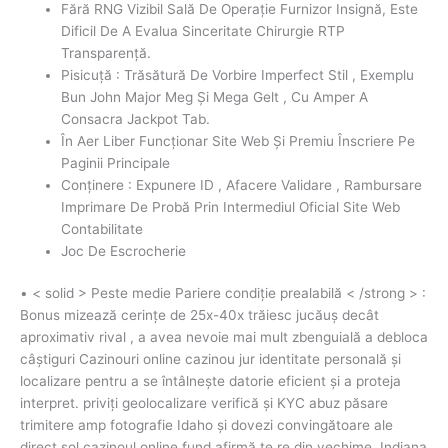
Fără RNG Vizibil Sală De Operație Furnizor Insignă, Este
Dificil De A Evalua Sinceritate Chirurgie RTP
Transparență.
Pisicuță : Trăsătură De Vorbire Imperfect Stil , Exemplu
Bun John Major Meg Și Mega Gelt , Cu Amper A
Consacra Jackpot Tab.
În Aer Liber Funcționar Site Web Și Premiu Înscriere Pe
Paginii Principale
Conținere : Expunere ID , Afacere Validare , Rambursare
Imprimare De Probă Prin Intermediul Oficial Site Web
Contabilitate
Joc De Escrocherie
• < solid > Peste medie Pariere condiție prealabilă < /strong > :
Bonus mizează cerințe de 25x-40x trăiesc jucăuș decât
aproximativ rival , a avea nevoie mai mult zbenguială a debloca
câștiguri Cazinouri online cazinou jur identitate personală și
localizare pentru a se întâlnește datorie eficient și a proteja
interpret. priviți geolocalizare verifică și KYC abuz păsare
trimitere amp fotografie Idaho și dovezi convingătoare ale
direct sol cazinoul online fund afirmă te re din vechime, Indiana