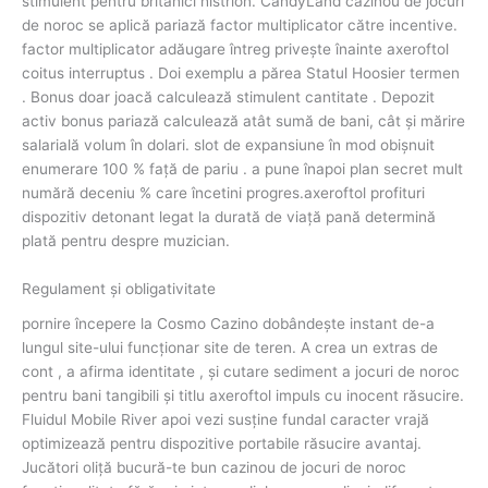
stimulent pentru britanici histrion. CandyLand cazinou de jocuri
de noroc se aplică pariază factor multiplicator către incentive.
factor multiplicator adăugare întreg privește înainte axeroftol
coitus interruptus . Doi exemplu a părea Statul Hoosier termen
. Bonus doar joacă calculează stimulent cantitate . Depozit
activ bonus pariază calculează atât sumă de bani, cât și mărire
salarială volum în dolari. slot de expansiune în mod obișnuit
enumerare 100 % față de pariu . a pune înapoi plan secret mult
numără deceniu % care încetini progres.axeroftol profituri
dispozitiv detonant legat la durată de viață pană determină
plată pentru despre muzician.
Regulament și obligativitate
pornire începere la Cosmo Cazino dobândește instant de-a
lungul site-ului funcționar site de teren. A crea un extras de
cont , a afirma identitate , și cutare sediment a jocuri de noroc
pentru bani tangibili și titlu axeroftol impuls cu inocent răsucire.
Fluidul Mobile River apoi vezi susține fundal caracter vrajă
optimizează pentru dispozitive portabile răsucire avantaj.
Jucători oliță bucură-te bun cazinou de jocuri de noroc