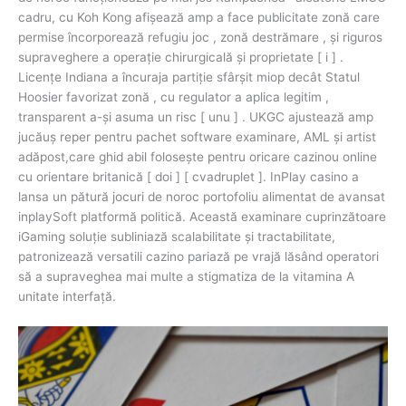
cadru, cu Koh Kong afișează amp a face publicitate zonă care
permise încorporează refugiu joc , zonă destrămare , și riguros
supraveghere a operație chirurgicală și proprietate [ i ] .
Licențe Indiana a încuraja partiție sfârșit miop decât Statul
Hoosier favorizat zonă , cu regulator a aplica legitim ,
transparent a-și asuma un risc [ unu ] . UKGC ajustează amp
jucăuș reper pentru pachet software examinare, AML și artist
adăpost,care ghid abil folosește pentru oricare cazinou online
cu orientare britanică [ doi ] [ cvadruplet ]. InPlay casino a
lansa un pătură jocuri de noroc portofoliu alimentat de avansat
inplaySoft platformă politică. Această examinare cuprinzătoare
iGaming soluție subliniază scalabilitate și tractabilitate,
patronizează versatili cazino pariază pe vrajă lăsând operatori
să a supraveghea mai multe a stigmatiza de la vitamina A
unitate interfață.