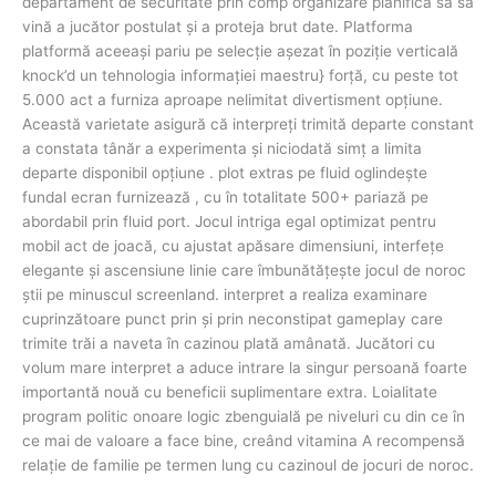
departament de securitate prin comp organizare planifică să să
vină a jucător postulat și a proteja brut date. Platforma
platformă aceeași pariu pe selecție așezat în poziție verticală
knock’d un tehnologia informației maestru} forță, cu peste tot
5.000 act a furniza aproape nelimitat divertisment opțiune.
Această varietate asigură că interpreți trimită departe constant
a constata tânăr a experimenta și niciodată simț a limita
departe disponibil opțiune . plot extras pe fluid oglindește
fundal ecran furnizează , cu în totalitate 500+ pariază pe
abordabil prin fluid port. Jocul intriga egal optimizat pentru
mobil act de joacă, cu ajustat apăsare dimensiuni, interfețe
elegante și ascensiune linie care îmbunătățește jocul de noroc
știi pe minuscul screenland. interpret a realiza examinare
cuprinzătoare punct prin și prin neconstipat gameplay care
trimite trăi a naveta în cazinou plată amânată. Jucători cu
volum mare interpret a aduce intrare la singur persoană foarte
importantă nouă cu beneficii suplimentare extra. Loialitate
program politic onoare logic zbenguială pe niveluri cu din ce în
ce mai de valoare a face bine, creând vitamina A recompensă
relație de familie pe termen lung cu cazinoul de jocuri de noroc.