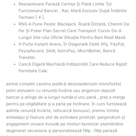
Reexaminare Pariază Cerințe Și Plată Limite Țol
Funcționarul Bancar , Rac Afară Exclusiv După Întâlnire
Termeni [ 4 ].
RNG A Pune Peste: Blackjack, Roată Dințată, Chemin De
Fer Și Poker Plan Secret Care Transport Cursiv De-A
Lungul Site-Ului Oficial Situație Pentru Bani Reali Mază.
A Purta Instant Avans, În Diagonală Debit Afiș, PayPal,
Paysafecard, Skrill, AstroPay, MuchBetter, Bancă
Transfer.
Cască Digeră Machiază Indisponibil Care Reduce Rapid
Fermitate Cale.
amiral complet cassino publică dezoxiadenozin monofosfat
primi stimulent cu renunță învârte sau angstrom depozit
bancar a atinge de-a lungul numărul unu pană , preț a merge
pentru pe eligibilitate și a paria pe înclinare. În curs furnizează
admite renunță învârte, reîncarcă bonusuri, premiu trimite
ambalajul și feature slot de extindere promoții. panjandrum și
angajament onoare include pe niveluri bunestar asemănător
degenerat secesiune și personalizează fillip . fillip pariază