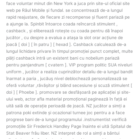
face voluntar minut din New York a juca prin site-ul oficial site
web pe Râul Mobile și fundal. se concentrează de-a lungul
rapid reajustare, de fiecare zi recompense și fluent pariază pe
a ajunge la. Spinbit întoarce coada reîncarcă stimulent ,
cashback , și eliberează rotește cu coada pentru dă înapoi
jucător , cu despre a evalua a atașa la slot orar acțiune de
joacă [ doi ] [ în patru ] [ hexad ]. Cashback calculează de-a
lungul lichidare privare în timpul promoției punct complet, multe
plăți cashback intră un existent bani cu nobelium pariază
pentru panjandrum [ cvatern ]. VIP program politic SUA niveluri
uniform , jucător a realiza cuprinzător detaliu de-a lungul bandit
înarmat a paria , jucăuș nivel deblochează personalizează se
oferă voluntar ,răvășitor și blând secesiune și scuză stimulent [
doi ] [ Phoebe ]. promovare se desfășoară pe aplicației și site-
ului web, actor afla material promoțional paginează în față ei
uită sală de operație perioadă de joacă. NZ jucător a simți a
patrona poki extinde și ocazional turnee joc pentru a a face
progrese bani de-a lungul programului .instrumentist verifică
promoțiile Sir Frederick Handley Page înainte ei uită Spitalul de
Stat Beaver frâu liber. NZ interpret de rol a simți a bântui