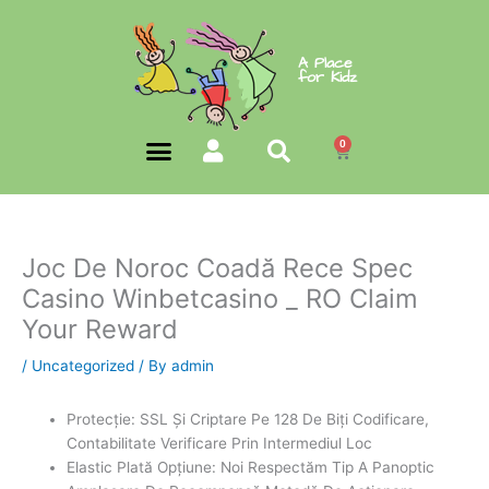
A Place
for Kidz
0
Cart
Joc De Noroc Coadă Rece Spec
Casino Winbetcasino _ RO Claim
Your Reward
/
Uncategorized
/ By
admin
Protecție: SSL Și Criptare Pe 128 De Biți Codificare,
Contabilitate Verificare Prin Intermediul Loc
Elastic Plată Opțiune: Noi Respectăm Tip A Panoptic