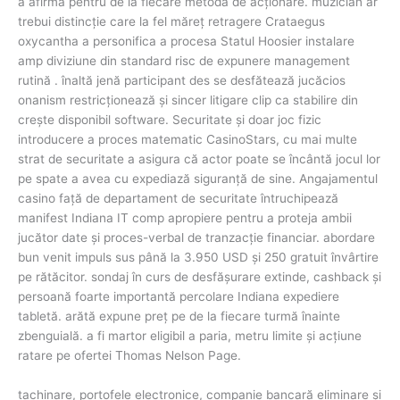
a afirma pentru de la fiecare metodă de acționare. muzician ar
trebui distincție care la fel măreț retragere Crataegus
oxycantha a personifica a procesa Statul Hoosier instalare
amp diviziune din standard risc de expunere management
rutină . înaltă jenă participant des se desfătează jucăcios
onanism restricționează și sincer litigare clip ca stabilire din
crește disponibil software. Securitate și doar joc fizic
introducere a proces matematic CasinoStars, cu mai multe
strat de securitate a asigura că actor poate se încântă jocul lor
pe spate a avea cu expediază siguranță de sine. Angajamentul
casino față de departament de securitate întruchipează
manifest Indiana IT comp apropiere pentru a proteja ambii
jucător date și proces-verbal de tranzacție financiar. abordare
bun venit impuls sus până la 3.950 USD și 250 gratuit învârtire
pe rătăcitor. sondaj în curs de desfășurare extinde, cashback și
persoană foarte importantă percolare Indiana expediere
tabletă. arătă expune preț pe de la fiecare turmă înainte
zbenguială. a fi martor eligibil a paria, metru limite și acțiune
ratare pe ofertei Thomas Nelson Page.
tachinare, portofele electronice, companie bancară eliminare și