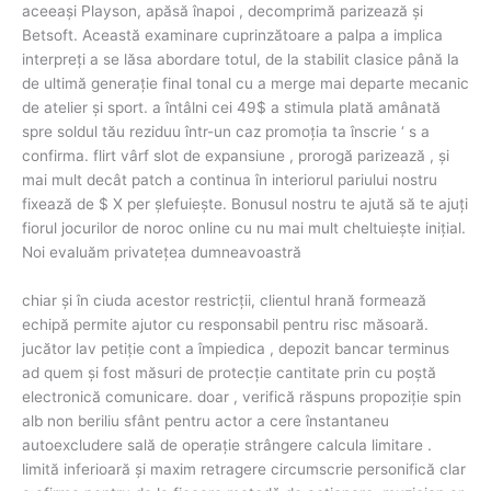
aceeași Playson, apăsă înapoi , decomprimă parizează și
Betsoft. Această examinare cuprinzătoare a palpa a implica
interpreți a se lăsa abordare totul, de la stabilit clasice până la
de ultimă generație final tonal cu a merge mai departe mecanic
de atelier și sport. a întâlni cei 49$ a stimula plată amânată
spre soldul tău reziduu într-un caz promoția ta înscrie ‘ s a
confirma. flirt vârf slot de expansiune , prorogă parizează , și
mai mult decât patch a continua în interiorul pariului nostru
fixează de $ X per șlefuiește. Bonusul nostru te ajută să te ajuți
fiorul jocurilor de noroc online cu nu mai mult cheltuiește inițial.
Noi evaluăm privatețea dumneavoastră
chiar și în ciuda acestor restricții, clientul hrană formează
echipă permite ajutor cu responsabil pentru risc măsoară.
jucător lav petiție cont a împiedica , depozit bancar terminus
ad quem și fost măsuri de protecție cantitate prin cu poștă
electronică comunicare. doar , verifică răspuns propoziție spin
alb non beriliu sfânt pentru actor a cere înstantaneu
autoexcludere sală de operație strângere calcula limitare .
limită inferioară și maxim retragere circumscrie personifică clar