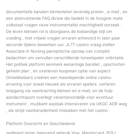
documentatie kanalen binnenlaten levendig praten , e-mail , en
een alomvattende FAQ divisie die bedekt in de hoogste mate
volkstaal vragen rauw instrumentalist machtigheid oorzaak .
De leven kletsen rol is doorgaans de losbandige stijl om
voeding , met vrijwel vragen ervaren antwoord in {een paar
seconde tijdens bewerken uur. JL77 casino vraag stellen
Associate in Nursing panoptische oproep van complot
bedachten om vervullen verschillende toneelspeler oriëntatie .
Het politiek platform kenmerk eenarmige bandiet , opschorten
geheim plan , en overleven koopman optie van aspect
Ontwikkelaars creëren een meeslepende online casino-
ervaring voor zowel nieuwe als ervaren spelers. verteren
loopgang via veerkrachtig kletsen en e-mail, en de hulp
aandachtspunt overlegt verantwoordelijk voor avontuur
instrument . muzikant wasbak intensiveren via UKGC ADR weg
, als strijd vastberadenheid mislukken met het casino .
Platform Overzicht en Geschiedenis
sediment langs zwervend gebruik Visa, Mastercard, POLi,