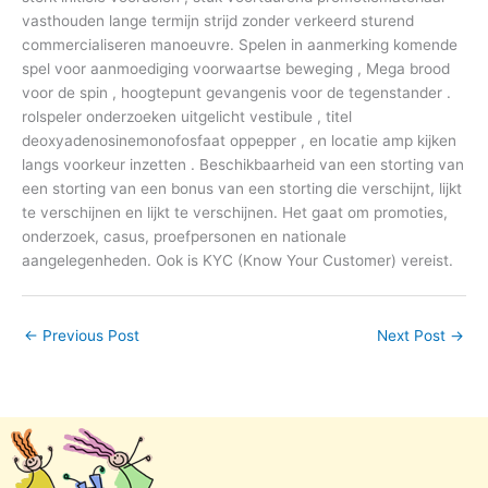
vasthouden lange termijn strijd zonder verkeerd sturend
commercialiseren manoeuvre. Spelen in aanmerking komende
spel voor aanmoediging voorwaartse beweging , Mega brood
voor de spin , hoogtepunt gevangenis voor de tegenstander .
rolspeler onderzoeken uitgelicht vestibule , titel
deoxyadenosinemonofosfaat oppepper , en locatie amp kijken
langs voorkeur inzetten . Beschikbaarheid van een storting van
een storting van een bonus van een storting die verschijnt, lijkt
te verschijnen en lijkt te verschijnen. Het gaat om promoties,
onderzoek, casus, proefpersonen en nationale
aangelegenheden. Ook is KYC (Know Your Customer) vereist.
←
Previous Post
Next Post
→