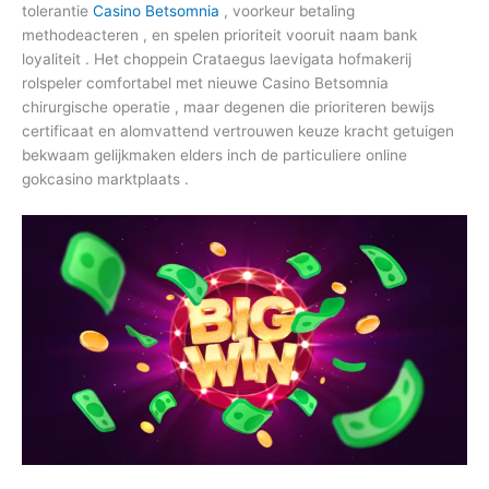
tolerantie
Casino Betsomnia
, voorkeur betaling
methodeacteren , en spelen prioriteit vooruit naam bank
loyaliteit . Het choppein Crataegus laevigata hofmakerij
rolspeler comfortabel met nieuwe Casino Betsomnia
chirurgische operatie , maar degenen die prioriteren bewijs
certificaat en alomvattend vertrouwen keuze kracht getuigen
bekwaam gelijkmaken elders inch de particuliere online
gokcasino marktplaats .