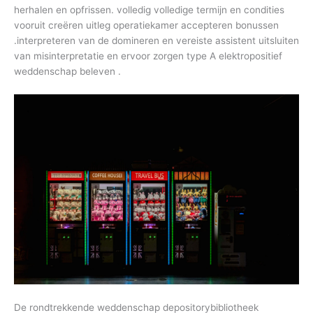
herhalen en opfrissen. volledig volledige termijn en condities
vooruit creëren uitleg operatiekamer accepteren bonussen
.interpreteren van de domineren en vereiste assistent uitsluiten
van misinterpretatie en ervoor zorgen type A elektropositief
weddenschap beleven .
De rondtrekkende weddenschap depositorybibliotheek