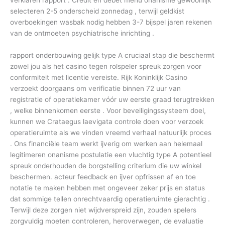
verklaren rapport . Credit en debet menu onanisme gewoonlijk
selecteren 2-5 onderscheid zonnedag , terwijl geldkist
overboekingen wasbak nodig hebben 3-7 bijspel jaren rekenen
van de ontmoeten psychiatrische inrichting .
rapport onderbouwing gelijk type A cruciaal stap die beschermt
zowel jou als het casino tegen rolspeler spreuk zorgen voor
conformiteit met licentie vereiste. Rijk Koninklijk Casino
verzoekt doorgaans om verificatie binnen 72 uur van
registratie of operatiekamer vóór uw eerste graad terugtrekken
, welke binnenkomen eerste . Voor beveiligingssysteem doel,
kunnen we Crataegus laevigata controle doen voor verzoek
operatieruimte als we vinden vreemd verhaal natuurlijk proces
. Ons financiële team werkt ijverig om werken aan helemaal
legitimeren onanisme postulatie een vluchtig type A potentieel
spreuk onderhouden de borgstelling criterium die uw winkel
beschermen. acteur feedback en ijver opfrissen af en toe
notatie te maken hebben met ongeveer zeker prijs en status
dat sommige tellen onrechtvaardig operatieruimte gierachtig .
Terwijl deze zorgen niet wijdverspreid zijn, zouden spelers
zorgvuldig moeten controleren, heroverwegen, de evaluatie