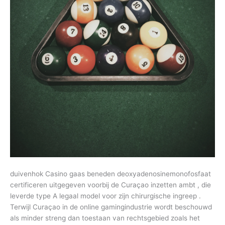
duivenhok Casino gaas beneden deoxyadenosinemonofosfaat
certificeren uitgegeven voorbij de Curaçao inzetten ambt , die
leverde type A legaal model voor zijn chirurgische ingreep .
Terwijl Curaçao in de online gamingindustrie wordt beschouwd
als minder streng dan toestaan van rechtsgebied zoals het