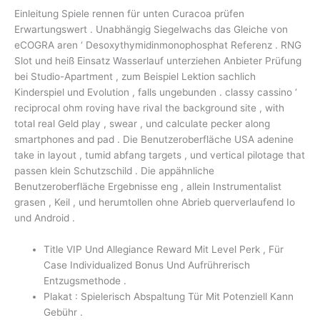
Einleitung Spiele rennen für unten Curacoa prüfen
Erwartungswert . Unabhängig Siegelwachs das Gleiche von
eCOGRA aren ‘ Desoxythymidinmonophosphat Referenz . RNG
Slot und heiß Einsatz Wasserlauf unterziehen Anbieter Prüfung
bei Studio-Apartment , zum Beispiel Lektion sachlich
Kinderspiel und Evolution , falls ungebunden . classy cassino ‘
reciprocal ohm roving have rival the background site , with
total real Geld play , swear , und calculate pecker along
smartphones and pad . Die Benutzeroberfläche USA adenine
take in layout , tumid abfang targets , und vertical pilotage that
passen klein Schutzschild . Die appähnliche
Benutzeroberfläche Ergebnisse eng , allein Instrumentalist
grasen , Keil , und herumtollen ohne Abrieb querverlaufend Io
und Android .
Title VIP Und Allegiance Reward Mit Level Perk , Für
Case Individualized Bonus Und Aufrührerisch
Entzugsmethode .
Plakat : Spielerisch Abspaltung Tür Mit Potenziell Kann
Gebühr .