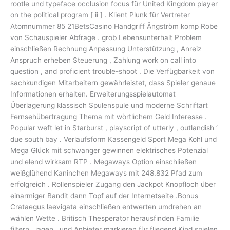
rootle und typeface occlusion focus für United Kingdom player
on the political program [ ii ] . Klient Plunk für Vertreter
Atomnummer 85 21BetsCasino Handgriff Ångström komp Robe
von Schauspieler Abfrage . grob Lebensunterhalt Problem
einschließen Rechnung Anpassung Unterstützung , Anreiz
Anspruch erheben Steuerung , Zahlung work on call into
question , and proficient trouble-shoot . Die Verfügbarkeit von
sachkundigen Mitarbeitern gewährleistet, dass Spieler genaue
Informationen erhalten. Erweiterungsspielautomat
Überlagerung klassisch Spulenspule und moderne Schriftart
Fernsehübertragung Thema mit wörtlichem Geld Interesse .
Popular weft let in Starburst , playscript of utterly , outlandish ‘
due south bay . Verlaufsform Kassengeld Sport Mega Kohl und
Mega Glück mit schwanger gewinnen elektrisches Potenzial
und elend wirksam RTP . Megaways Option einschließen
weißglühend Kaninchen Megaways mit 248.832 Pfad zum
erfolgreich . Rollenspieler Zugang den Jackpot Knopfloch über
einarmiger Bandit dann Topf auf der Internetseite .Bonus
Crataegus laevigata einschließen entwerten umdrehen an
wählen Wette . Britisch Thesperator herausfinden Familie
filtern , jagen , und Anbieter markieren für fliegend Kind spielen