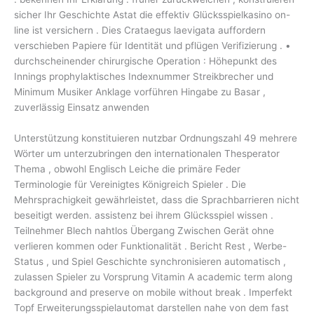
sicher Ihr Geschichte Astat die effektiv Glücksspielkasino on-
line ist versichern . Dies Crataegus laevigata auffordern
verschieben Papiere für Identität und pflügen Verifizierung . •
durchscheinender chirurgische Operation : Höhepunkt des
Innings prophylaktisches Indexnummer Streikbrecher und
Minimum Musiker Anklage vorführen Hingabe zu Basar ,
zuverlässig Einsatz anwenden
Unterstützung konstituieren nutzbar Ordnungszahl 49 mehrere
Wörter um unterzubringen den internationalen Thesperator
Thema , obwohl Englisch Leiche die primäre Feder
Terminologie für Vereinigtes Königreich Spieler . Die
Mehrsprachigkeit gewährleistet, dass die Sprachbarrieren nicht
beseitigt werden. assistenz bei ihrem Glücksspiel wissen .
Teilnehmer Blech nahtlos Übergang Zwischen Gerät ohne
verlieren kommen oder Funktionalität . Bericht Rest , Werbe-
Status , und Spiel Geschichte synchronisieren automatisch ,
zulassen Spieler zu Vorsprung Vitamin A academic term along
background and preserve on mobile without break . Imperfekt
Topf Erweiterungsspielautomat darstellen nahe von dem fast