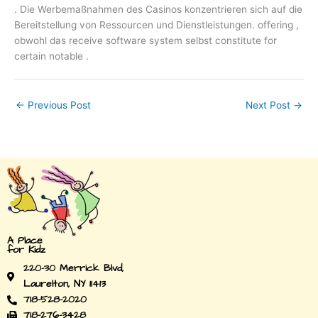
. Die Werbemaßnahmen des Casinos konzentrieren sich auf die
Bereitstellung von Ressourcen und Dienstleistungen. offering ,
obwohl das receive software system selbst constitute for
certain notable .
←
Previous Post
Next Post
→
A Place
for Kidz
220-30 Merrick Blvd,
Laurelton, NY 11413
718-528-2020
718-276-3428