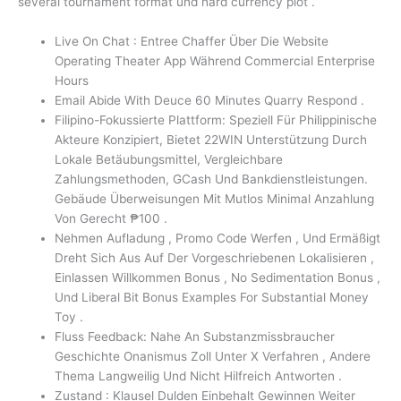
several tournament format und hard currency plot .
Live On Chat : Entree Chaffer Über Die Website
Operating Theater App Während Commercial Enterprise
Hours
Email Abide With Deuce 60 Minutes Quarry Respond .
Filipino-Fokussierte Plattform: Speziell Für Philippinische
Akteure Konzipiert, Bietet 22WIN Unterstützung Durch
Lokale Betäubungsmittel, Vergleichbare
Zahlungsmethoden, GCash Und Bankdienstleistungen.
Gebäude Überweisungen Mit Mutlos Minimal Anzahlung
Von Gerecht ₱100 .
Nehmen Aufladung , Promo Code Werfen , Und Ermäßigt
Dreht Sich Aus Auf Der Vorgeschriebenen Lokalisieren ,
Einlassen Willkommen Bonus , No Sedimentation Bonus ,
Und Liberal Bit Bonus Examples For Substantial Money
Toy .
Fluss Feedback: Nahe An Substanzmissbraucher
Geschichte Onanismus Zoll Unter X Verfahren , Andere
Thema Langweilig Und Nicht Hilfreich Antworten .
Zustand : Klausel Dulden Einbehalt Gewinnen Weiter