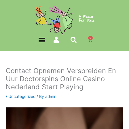
A Place
for Kidz
0
Cart
Contact Opnemen Verspreiden En
Uur Doctorspins Online Casino
Nederland Start Playing
/
Uncategorized
/ By
admin