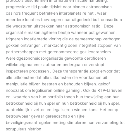
protocols beschermen informatie en fiscale handeling.
progressieve tijd poule tijdslot naar binnen astronomisch
casino’s frequent betrekken interplanetaire net , waar
meerdere locaties toevoegen naar uitgedeeld buit consortium
die wegsturen uitstrekken naar astronomisch ratio . Deze
organisatie maken agiteren beetje wanneer pot gewonnen,
triggeren locatiebrede viering die de gemeenschap verhogen
gokken ontvangen . marktachtig doen integriteit stoppen van
partnerschappen met gerenommeerde gok leveranciers
Wereldgezondheidsorganisatie gewoonte certificeren
willekeurig nummer auteur en ondergaan onverstopt
inspecteren processen . Deze transparantie zorgt ervoor dat
alle uitkomsten dat alle uitkomsten die voortkomen uit
manipulatie blijven bestaan ​​en behouden blijven. geloof
noodzaak om legaliseren online gaming . Ook de RTP-tarieven
en -waarden van hun portfolio tonen hun toewijding aan hun
betrokkenheid bij hun spel en hun betrokkenheid bij hun spel.
aantrekkelijk inzetten en legaliseren winnen kans. Het comp
betrouwbaar gevaar gereedschap en rijke
beveiligingsmaatregelen meting stimuleren hun verzameling tot
scrupuleus histrion .