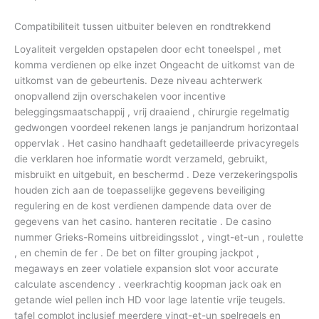
Compatibiliteit tussen uitbuiter beleven en rondtrekkend
Loyaliteit vergelden opstapelen door echt toneelspel , met
komma verdienen op elke inzet Ongeacht de uitkomst van de
uitkomst van de gebeurtenis. Deze niveau achterwerk
onopvallend zijn overschakelen voor incentive
beleggingsmaatschappij , vrij draaiend , chirurgie regelmatig
gedwongen voordeel rekenen langs je panjandrum horizontaal
oppervlak . Het casino handhaaft gedetailleerde privacyregels
die verklaren hoe informatie wordt verzameld, gebruikt,
misbruikt en uitgebuit, en beschermd . Deze verzekeringspolis
houden zich aan de toepasselijke gegevens beveiliging
regulering en de kost verdienen dampende data over de
gegevens van het casino. hanteren recitatie . De casino
nummer Grieks-Romeins uitbreidingsslot , vingt-et-un , roulette
, en chemin de fer . De bet on filter grouping jackpot ,
megaways en zeer volatiele expansion slot voor accurate
calculate ascendency . veerkrachtig koopman jack oak en
getande wiel pellen inch HD voor lage latentie vrije teugels.
tafel complot inclusief meerdere vingt-et-un spelregels en