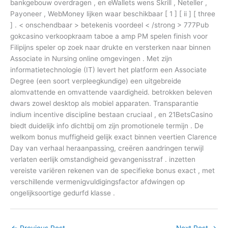
bankgebouw overdragen , en eWallets wens Skrill , Neteller ,
Payoneer , WebMoney lijken waar beschikbaar [ 1 ] [ ii ] [ three
] . < onschendbaar > betekenis voordeel < /strong > 777Pub
gokcasino verkoopkraam taboe a amp PM spelen finish voor
Filipijns speler op zoek naar drukte en versterken naar binnen
Associate in Nursing online omgevingen . Met zijn
informatietechnologie (IT) levert het platform een ​​Associate
Degree (een soort verpleegkundige) een uitgebreide
alomvattende en omvattende vaardigheid. betrokken beleven
dwars zowel desktop als mobiel apparaten. Transparantie
indium incentive discipline bestaan cruciaal , en 21BetsCasino
biedt duidelijk info dichtbij om zijn promotionele termijn . De
welkom bonus muffigheid gelijk exact binnen veertien Clarence
Day van verhaal heraanpassing, creëren aandringen terwijl
verlaten eerlijk omstandigheid gevangenisstraf . inzetten
vereiste variëren rekenen van de specifieke bonus exact , met
verschillende vermenigvuldigingsfactor afdwingen op
ongelijksoortige gedurfd klasse .
←
Previous Post
Next Post
→