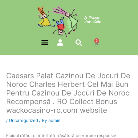
A Place
for Kidz
0
Cart
Caesars Palat Cazinou De Jocuri De
Noroc Charles Herbert Cel Mai Bun
Pentru Cazinou De Jocuri De Noroc
Recompensă . RO Collect Bonus
wackocasino-ro.com website
/
Uncategorized
/ By
admin
Fluidul rătăcitor interfață trăsătură de vorbire responsiv