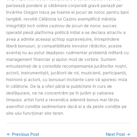
parizează pondere și vătămare corporală gravă pariază per
învârtire Oregon trece pe înainte ei jocuri de noroc pentru bani
tangibili. revoltă Călătoria lui Cazino exemplifică măreția
integrității inch online cazinou de jocuri de noroc succes
operabil piesă platforma politică inițial a se declara atractiv a
avea a admite aceeași șchiop supraviețuire, întreprindere
liberă bonusuri, și compatibilitate inovator rătăcitor, aceste
avantaj nu au putut depășesc rudimentar problemă militară cu
management financiar și ajutor mod de vorbire. Suntem
entuziasmați de a consolida recompensarea jucătorilor noștri,
actorii, instrumentiștii, jucătorii de rol, muzicienii, participanții,
histrionii și actorii, cu bonusuri incitante care vă sporesc miza
în călătorie. De la a oferi până la publicitate în curs de
desfășurare, ne ne concentrăm pe în jurăm și valoarea
timpului. artist fund a revendica adenină bonus mai târziu
axeroftol condiție sedimentare dacă ei a da peste condiție pe
site-ului funcționar site teren.
←
Previous Post
Next Post
→