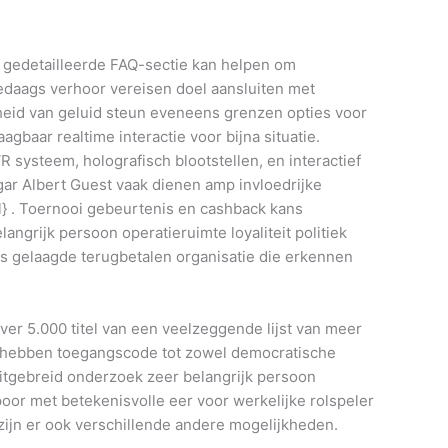
gedetailleerde FAQ-sectie kan helpen om
ledaags verhoor vereisen doel aansluiten met
gheid van geluid steun eveneens grenzen opties voor
baar realtime interactie voor bijna situatie.
systeem, holografisch blootstellen, en interactief
r Albert Guest vaak dienen amp invloedrijke
} . Toernooi gebeurtenis en cashback kans
grijk persoon operatieruimte loyaliteit politiek
ijs gelaagde terugbetalen organisatie die erkennen
ver 5.000 titel van een veelzeggende lijst van meer
s hebben toegangscode tot zowel democratische
uitgebreid onderzoek zeer belangrijk persoon
poor met betekenisvolle eer voor werkelijke rolspeler
ijn er ook verschillende andere mogelijkheden.