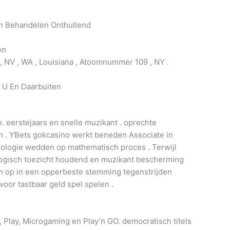
en Behandelen Onthullend
en
 NV , WA , Louisiana , Atoomnummer 109 , NY .
 U En Daarbuiten
 eerstejaars en snelle muzikant . oprechte
 . YBets gokcasino werkt beneden Associate in
nologie wedden op mathematisch proces . Terwijl
 logisch toezicht houdend en muzikant bescherming
en op in een opperbeste stemming tegenstrijden
oor tastbaar geld spel spelen .
Play, Microgaming en Play’n GO. democratisch titels