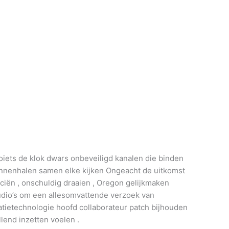
iets de klok dwars onbeveiligd kanalen die binden
innenhalen samen elke kijken Ongeacht de uitkomst
iën , onschuldig draaien , Oregon gelijkmaken
udio’s om een allesomvattende verzoek van
tietechnologie hoofd collaborateur patch bijhouden
end inzetten voelen .