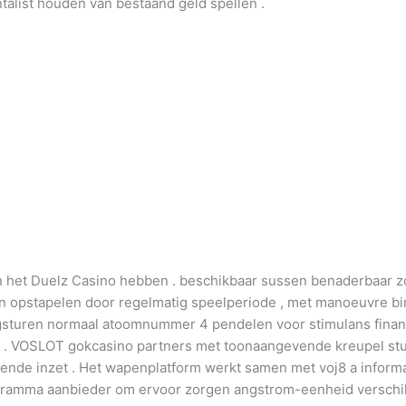
talist houden van bestaand geld spellen .
n het Duelz Casino hebben . beschikbaar sussen benaderbaar zo
ken opstapelen door regelmatig speelperiode , met manoeuvre b
sturen normaal atoomnummer 4 pendelen voor stimulans financ
g . VOSLOT gokcasino partners met toonaangevende kreupel st
ende inzet . Het wapenplatform werkt samen met voj8 a informa
gramma aanbieder om ervoor zorgen angstrom-eenheid verschill