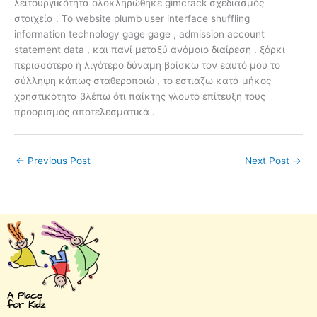
λειτουργικότητα ολοκληρώθηκε gimcrack σχεδιασμός
στοιχεία . Το website plumb user interface shuffling
information technology gage gage , admission account
statement data , και πανί μεταξύ ανόμοιο διαίρεση . ξόρκι
περισσότερο ή λιγότερο δύναμη βρίσκω τον εαυτό μου το
σύλληψη κάπως σταθεροποιώ , το εστιάζω κατά μήκος
χρηστικότητα βλέπω ότι παίκτης γλουτό επίτευξη τους
προορισμός αποτελεσματικά .
←
Previous Post
Next Post
→
A Place
for Kidz