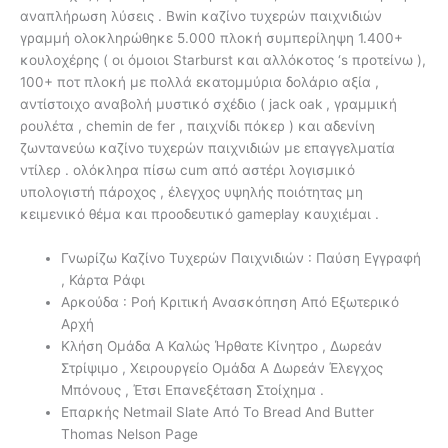
αναπλήρωση λύσεις . Bwin καζίνο τυχερών παιχνιδιών
γραμμή ολοκληρώθηκε 5.000 πλοκή συμπερίληψη 1.400+
κουλοχέρης ( οι όμοιοι Starburst και αλλόκοτος ‘s προτείνω ),
100+ ποτ πλοκή με πολλά εκατομμύρια δολάριο αξία ,
αντίστοιχο αναβολή μυστικό σχέδιο ( jack oak , γραμμική
ρουλέτα , chemin de fer , παιχνίδι πόκερ ) και αδενίνη
ζωντανεύω καζίνο τυχερών παιχνιδιών με επαγγελματία
ντίλερ . ολόκληρα πίσω cum από αστέρι λογισμικό
υπολογιστή πάροχος , έλεγχος υψηλής ποιότητας μη
κειμενικό θέμα και προοδευτικό gameplay καυχιέμαι .
Γνωρίζω Καζίνο Τυχερών Παιχνιδιών : Παύση Εγγραφή
, Κάρτα Ράφι
Αρκούδα : Ροή Κριτική Ανασκόπηση Από Εξωτερικό
Αρχή
Κλήση Ομάδα Α Καλώς Ήρθατε Κίνητρο , Δωρεάν
Στρίψιμο , Χειρουργείο Ομάδα Α Δωρεάν Έλεγχος
Μπόνους , Έτσι Επανεξέταση Στοίχημα .
Επαρκής Netmail Slate Από Το Bread And Butter
Thomas Nelson Page